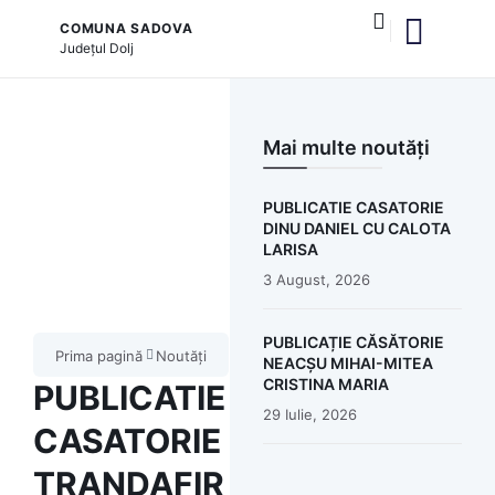
COMUNA SADOVA
Județul
Dolj
și serviciile publice
Mai multe noutăți
PUBLICATIE CASATORIE
DINU DANIEL CU CALOTA
LARISA
3 August, 2026
PUBLICAȚIE CĂSĂTORIE
Prima pagină
Noutăți
NEACȘU MIHAI-MITEA
CRISTINA MARIA
PUBLICATIE
29 Iulie, 2026
CASATORIE
TRANDAFIR