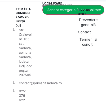
LOCALIZARE
Acest conținut este blocat până când acceptați categoria corespunzătoare de cookie-uri.
PRIMĂRIA
Accept categoria Funcționalitate
LINKURI
COMUNEI
UTILE
SADOVA
Prezentare
Județul
generală
Dolj
Str.
Contact
Craiovei,
nr. 165,
Termeni și
sat
condiții
Sadova,
comuna
Sadova,
județul
Dolj, cod
poștal:
207505
contact@primariasadova.ro
0251
376
622