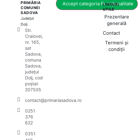
PRIMĂRIA
Accept categoria Funcționalitate
LINKURI
COMUNEI
UTILE
SADOVA
Prezentare
Județul
generală
Dolj
Str.
Contact
Craiovei,
nr. 165,
Termeni și
sat
condiții
Sadova,
comuna
Sadova,
județul
Dolj, cod
poștal:
207505
contact@primariasadova.ro
0251
376
622
0351