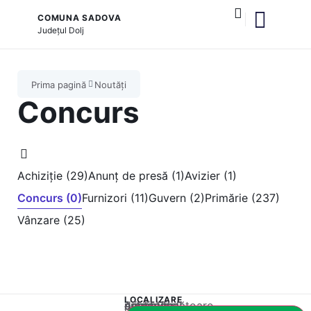
COMUNA SADOVA
Județul
Dolj
și serviciile publice
Prima pagină
Noutăți
Concurs
Achiziție (29)
Anunț de presă (1)
Avizier (1)
Concurs (0)
Furnizori (11)
Guvern (2)
Primărie (237)
Vânzare (25)
LOCALIZARE
Acest conținut este blocat până când acceptați categoria corespunzătoare de cookie-uri.