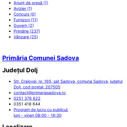
Anunț de presă (1)
Avizier (1)
Concurs (0)
Furnizori (11)
Guvern (2)
Primărie (237)
Vânzare (25)
Primăria Comunei Sadova
Județul
Dolj
Str. Craiovei, nr. 165, sat Sadova, comuna Sadova, județul
Dolj, cod poștal: 207505
contact@primariasadova.ro
0251 376 622
0351 418 644
Program de lucru cu publicul:
luni - vineri 08:00 - 16:30
Localizare