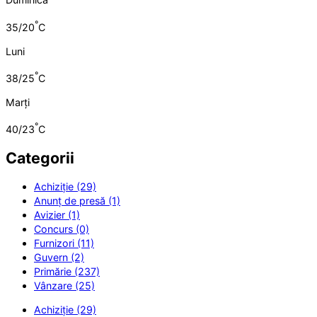
°
35/20
C
Luni
°
38/25
C
Marți
°
40/23
C
Categorii
Achiziție (29)
Anunț de presă (1)
Avizier (1)
Concurs (0)
Furnizori (11)
Guvern (2)
Primărie (237)
Vânzare (25)
Achiziție (29)