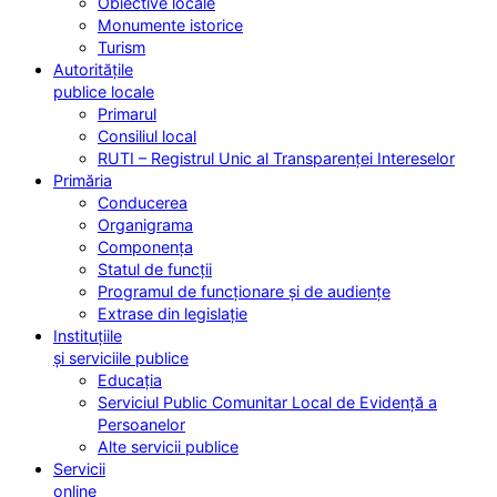
Obiective locale
Monumente istorice
Turism
Autoritățile
publice locale
Primarul
Consiliul local
RUTI – Registrul Unic al Transparenței Intereselor
Primăria
Conducerea
Organigrama
Componența
Statul de funcții
Programul de funcționare și de audiențe
Extrase din legislație
Instituțiile
și serviciile publice
Educația
Serviciul Public Comunitar Local de Evidență a
Persoanelor
Alte servicii publice
Servicii
online