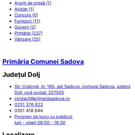
Anunț de presă (1)
Avizier (1)
Concurs (0)
Furnizori (11)
Guvern (2)
Primărie (237)
Vânzare (25)
Primăria Comunei Sadova
Județul
Dolj
Str. Craiovei, nr. 165, sat Sadova, comuna Sadova, județul
Dolj, cod poștal: 207505
contact@primariasadova.ro
0251 376 622
0351 418 644
Program de lucru cu publicul:
luni - vineri 08:00 - 16:30
Localizare