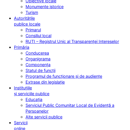
Obiective locale
Monumente istorice
Turism
Autoritățile
publice locale
Primarul
Consiliul local
RUTI – Registrul Unic al Transparenței Intereselor
Primăria
Conducerea
Organigrama
Componența
Statul de funcții
Programul de funcționare și de audiențe
Extrase din legislație
Instituțiile
și serviciile publice
Educația
Serviciul Public Comunitar Local de Evidență a
Persoanelor
Alte servicii publice
Servicii
online