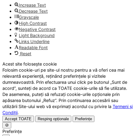
Increase Text
Decrease Text
Grayscale
High Contrast
Negative Contrast
Light Background
Links Underline
Readable Font
Reset
Acest site folosește cookie
Folosim cookie-uri pe site-ul nostru pentru a vă oferi cea mai
relevantă experiență, reținând preferințele și vizitele
dumneavoastră. Prin efectuarea unui click pe butonul „Sunt de
acord”, sunteți de acord ca TOATE cookie-urile să fie utilizate.
De asemenea, puteți să refuzați cookie-urile opționale prin
apăsarea butonului „Refuz”. Prin continuarea accesării sau
utilizării Site-ului web vă exprimați acordul cu privire la
Termeni și
Condiții
.
Accept TOATE
Resping opționale
Preferințe
🍪
Preferințe