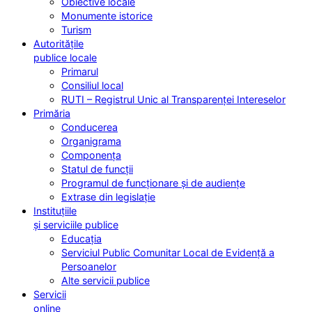
Obiective locale
Monumente istorice
Turism
Autoritățile
publice locale
Primarul
Consiliul local
RUTI – Registrul Unic al Transparenței Intereselor
Primăria
Conducerea
Organigrama
Componența
Statul de funcții
Programul de funcționare și de audiențe
Extrase din legislație
Instituțiile
și serviciile publice
Educația
Serviciul Public Comunitar Local de Evidență a
Persoanelor
Alte servicii publice
Servicii
online