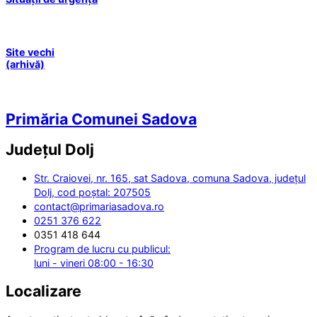
Site vechi
(arhivă)
Primăria Comunei Sadova
Județul
Dolj
Str. Craiovei, nr. 165, sat Sadova, comuna Sadova, județul
Dolj, cod poștal: 207505
contact@primariasadova.ro
0251 376 622
0351 418 644
Program de lucru cu publicul:
luni - vineri 08:00 - 16:30
Localizare