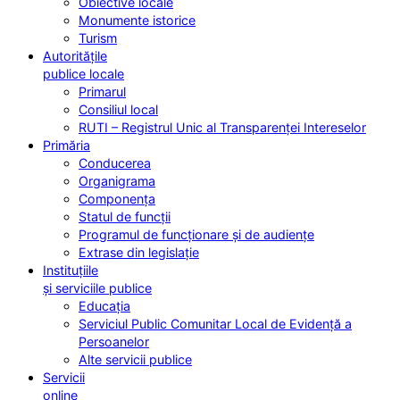
Obiective locale
Monumente istorice
Turism
Autoritățile
publice locale
Primarul
Consiliul local
RUTI – Registrul Unic al Transparenței Intereselor
Primăria
Conducerea
Organigrama
Componența
Statul de funcții
Programul de funcționare și de audiențe
Extrase din legislație
Instituțiile
și serviciile publice
Educația
Serviciul Public Comunitar Local de Evidență a
Persoanelor
Alte servicii publice
Servicii
online