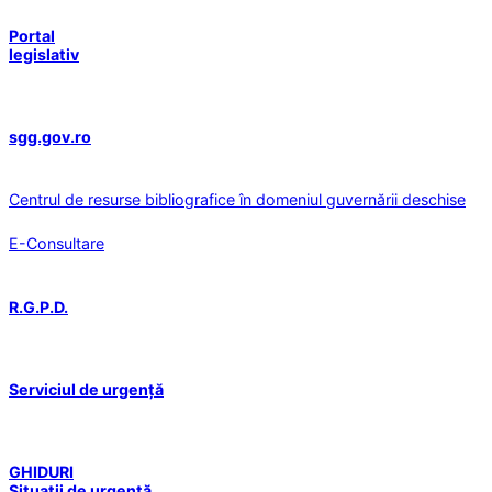
Portal
legislativ
sgg.gov.ro
Centrul de resurse bibliografice în domeniul guvernării deschise
E-Consultare
R.G.P.D.
Serviciul de urgență
GHIDURI
Situații de urgență