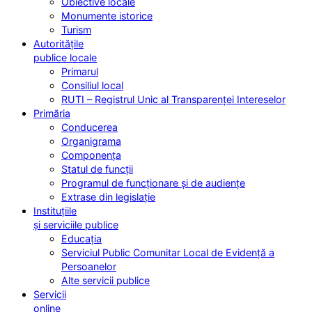
Obiective locale
Monumente istorice
Turism
Autoritățile
publice locale
Primarul
Consiliul local
RUTI – Registrul Unic al Transparenței Intereselor
Primăria
Conducerea
Organigrama
Componența
Statul de funcții
Programul de funcționare și de audiențe
Extrase din legislație
Instituțiile
și serviciile publice
Educația
Serviciul Public Comunitar Local de Evidență a
Persoanelor
Alte servicii publice
Servicii
online