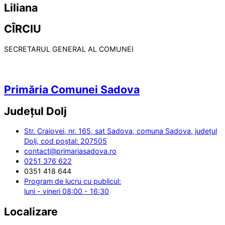
Liliana
CÎRCIU
SECRETARUL GENERAL AL COMUNEI
Primăria Comunei Sadova
Județul
Dolj
Str. Craiovei, nr. 165, sat Sadova, comuna Sadova, județul
Dolj, cod poștal: 207505
contact@primariasadova.ro
0251 376 622
0351 418 644
Program de lucru cu publicul:
luni - vineri 08:00 - 16:30
Localizare