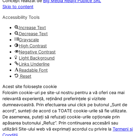
Concept realizat de
Big Media Relații Publice SRL
Skip to content
Accessibility Tools
Increase Text
Decrease Text
Grayscale
High Contrast
Negative Contrast
Light Background
Links Underline
Readable Font
Reset
Acest site folosește cookie
Folosim cookie-uri pe site-ul nostru pentru a vă oferi cea mai
relevantă experiență, reținând preferințele și vizitele
dumneavoastră. Prin efectuarea unui click pe butonul „Sunt de
acord”, sunteți de acord ca TOATE cookie-urile să fie utilizate.
De asemenea, puteți să refuzați cookie-urile opționale prin
apăsarea butonului „Refuz”. Prin continuarea accesării sau
utilizării Site-ului web vă exprimați acordul cu privire la
Termeni și
Condiții
.