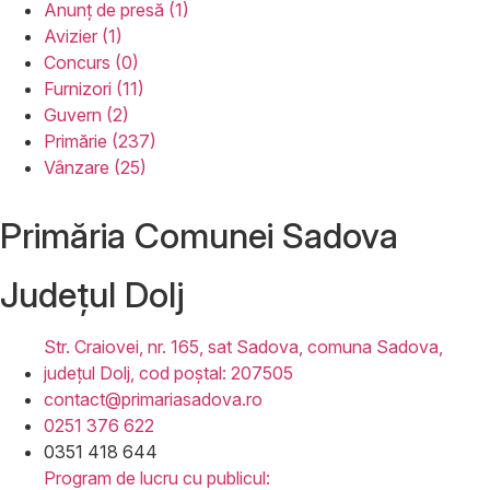
Anunț de presă (1)
Avizier (1)
Concurs (0)
Furnizori (11)
Guvern (2)
Primărie (237)
Vânzare (25)
Primăria Comunei Sadova
Județul
Dolj
Str. Craiovei, nr. 165, sat Sadova, comuna Sadova,
județul Dolj, cod poștal: 207505
contact@primariasadova.ro
0251 376 622
0351 418 644
Program de lucru cu publicul: