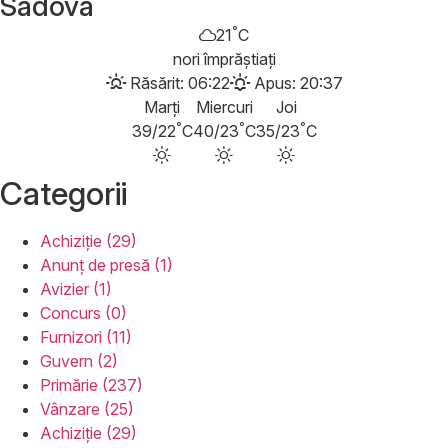
Sadova
°
21
C
nori împrăștiați
Răsărit: 06:22
Apus: 20:37
Marți
Miercuri
Joi
°
°
°
39/22
C
40/23
C
35/23
C
Categorii
Achiziție (29)
Anunț de presă (1)
Avizier (1)
Concurs (0)
Furnizori (11)
Guvern (2)
Primărie (237)
Vânzare (25)
Achiziție (29)