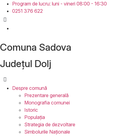
Skip
Program de lucru: luni - vineri 08:00 - 16:30
to
0251 376 622
content
Comuna Sadova
Județul
Dolj
Despre
comună
Prezentare generală
Monografia comunei
Istoric
Populația
Strategia de dezvoltare
Simbolurile Naționale