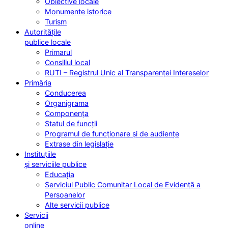
Obiective locale
Monumente istorice
Turism
Autoritățile
publice locale
Primarul
Consiliul local
RUTI – Registrul Unic al Transparenței Intereselor
Primăria
Conducerea
Organigrama
Componența
Statul de funcții
Programul de funcționare și de audiențe
Extrase din legislație
Instituțiile
și serviciile publice
Educația
Serviciul Public Comunitar Local de Evidență a
Persoanelor
Alte servicii publice
Servicii
online