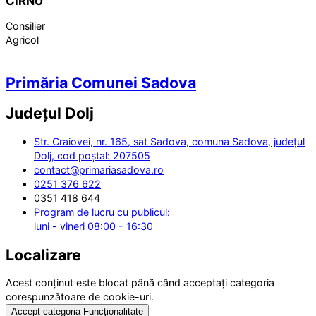
CÎRNU
Consilier
Agricol
Primăria Comunei Sadova
Județul
Dolj
Str. Craiovei, nr. 165, sat Sadova, comuna Sadova, județul
Dolj, cod poștal: 207505
contact@primariasadova.ro
0251 376 622
0351 418 644
Program de lucru cu publicul:
luni - vineri 08:00 - 16:30
Localizare
Acest conținut este blocat până când acceptați categoria
corespunzătoare de cookie-uri.
Accept categoria Funcționalitate