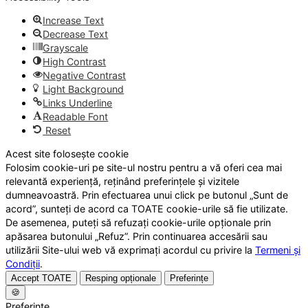
Increase Text
Decrease Text
Grayscale
High Contrast
Negative Contrast
Light Background
Links Underline
Readable Font
Reset
Acest site folosește cookie
Folosim cookie-uri pe site-ul nostru pentru a vă oferi cea mai
relevantă experiență, reținând preferințele și vizitele
dumneavoastră. Prin efectuarea unui click pe butonul „Sunt de
acord”, sunteți de acord ca TOATE cookie-urile să fie utilizate.
De asemenea, puteți să refuzați cookie-urile opționale prin
apăsarea butonului „Refuz”. Prin continuarea accesării sau
utilizării Site-ului web vă exprimați acordul cu privire la
Termeni și
Condiții
.
Accept TOATE
Resping opționale
Preferințe
🍪
Preferințe