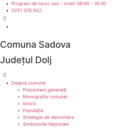
Skip
Program de lucru: luni - vineri 08:00 - 16:30
to
0251 376 622
content
Comuna Sadova
Județul
Dolj
Despre
comună
Prezentare generală
Monografia comunei
Istoric
Populația
Strategia de dezvoltare
Simbolurile Naționale