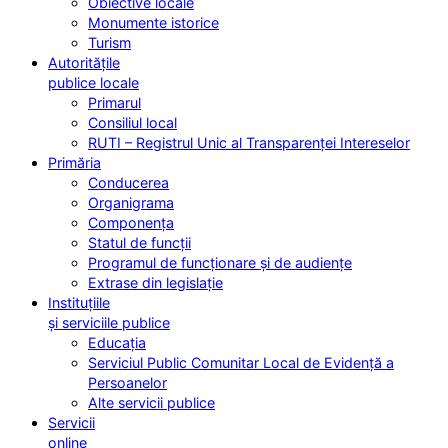
Obiective locale
Monumente istorice
Turism
Autoritățile
publice locale
Primarul
Consiliul local
RUTI – Registrul Unic al Transparenței Intereselor
Primăria
Conducerea
Organigrama
Componența
Statul de funcții
Programul de funcționare și de audiențe
Extrase din legislație
Instituțiile
și serviciile publice
Educația
Serviciul Public Comunitar Local de Evidență a
Persoanelor
Alte servicii publice
Servicii
online