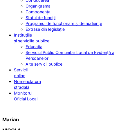
Conducerea
Organigrama
Componența
Statul de funcții
Programul de funcționare și de audiențe
Extrase din legislație
Instituțiile
și serviciile publice
Educația
Serviciul Public Comunitar Local de Evidență a
Persoanelor
Alte servicii publice
Servicii
online
Nomenclatura
stradală
Monitorul
Oficial Local
Marian