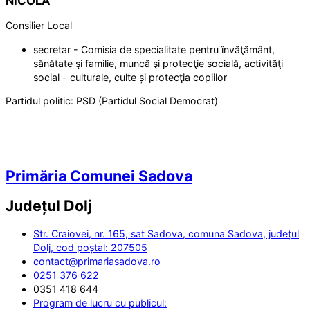
NICOLA
Consilier Local
secretar - Comisia de specialitate pentru învăţământ,
sănătate şi familie, muncă şi protecţie socială, activităţi
social - culturale, culte și protecţia copiilor
Partidul politic:
PSD (Partidul Social Democrat)
Primăria Comunei Sadova
Județul
Dolj
Str. Craiovei, nr. 165, sat Sadova, comuna Sadova, județul
Dolj, cod poștal: 207505
contact@primariasadova.ro
0251 376 622
0351 418 644
Program de lucru cu publicul: