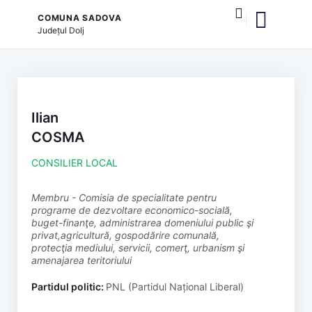
COMUNA SADOVA
Județul
Dolj
și serviciile publice
Ilian
COSMA
CONSILIER LOCAL
membru - Comisia de specialitate pentru
programe de dezvoltare economico-socială,
buget-finanţe, administrarea domeniului public şi
privat,agricultură, gospodărire comunală,
protecţia mediului, servicii, comerţ, urbanism şi
amenajarea teritoriului
Partidul politic:
PNL (Partidul Național Liberal)