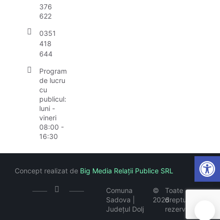
376
622
0351
418
644
Program
de lucru
cu
publicul:
luni -
vineri
08:00 -
16:30
Open
Concept realizat de
Big Media Relații Publice SRL
Comuna
©
Toate
Sadova |
2026
drepturile
Județul Dolj
rezervate
🍪