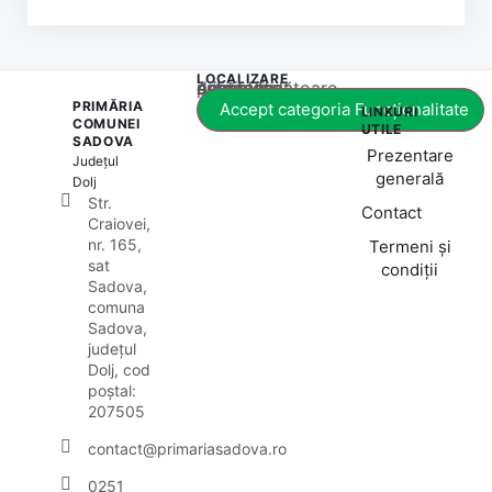
LOCALIZARE
Acest conținut este blocat până când acceptați categoria corespunzătoare de cookie-uri.
PRIMĂRIA
Accept categoria Funcționalitate
LINKURI
COMUNEI
UTILE
SADOVA
Prezentare
Județul
generală
Dolj
Str.
Contact
Craiovei,
nr. 165,
Termeni și
sat
condiții
Sadova,
comuna
Sadova,
județul
Dolj, cod
poștal:
207505
contact@primariasadova.ro
0251