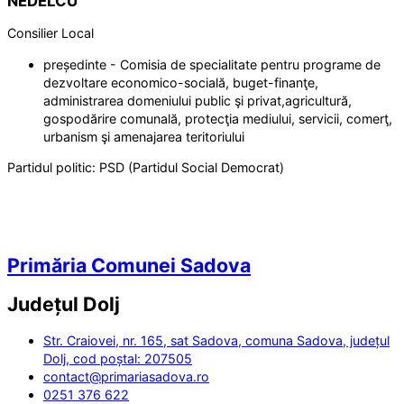
NEDELCU
Consilier Local
președinte - Comisia de specialitate pentru programe de
dezvoltare economico-socială, buget-finanţe,
administrarea domeniului public şi privat,agricultură,
gospodărire comunală, protecţia mediului, servicii, comerţ,
urbanism şi amenajarea teritoriului
Partidul politic:
PSD (Partidul Social Democrat)
Primăria Comunei Sadova
Județul
Dolj
Str. Craiovei, nr. 165, sat Sadova, comuna Sadova, județul
Dolj, cod poștal: 207505
contact@primariasadova.ro
0251 376 622