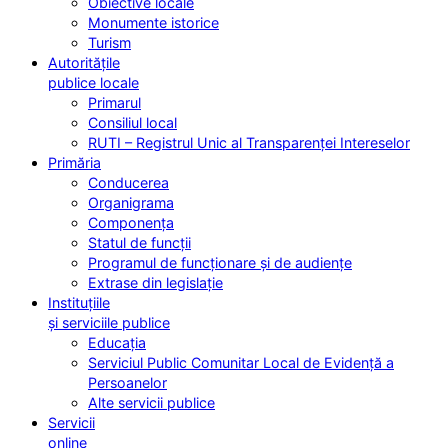
Obiective locale
Monumente istorice
Turism
Autoritățile
publice locale
Primarul
Consiliul local
RUTI – Registrul Unic al Transparenței Intereselor
Primăria
Conducerea
Organigrama
Componența
Statul de funcții
Programul de funcționare și de audiențe
Extrase din legislație
Instituțiile
și serviciile publice
Educația
Serviciul Public Comunitar Local de Evidență a
Persoanelor
Alte servicii publice
Servicii
online