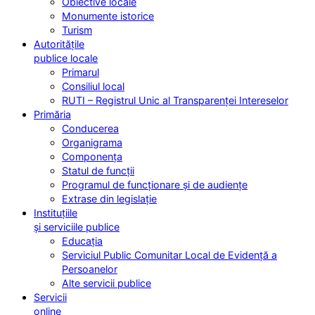
Obiective locale
Monumente istorice
Turism
Autoritățile
publice locale
Primarul
Consiliul local
RUTI – Registrul Unic al Transparenței Intereselor
Primăria
Conducerea
Organigrama
Componența
Statul de funcții
Programul de funcționare și de audiențe
Extrase din legislație
Instituțiile
și serviciile publice
Educația
Serviciul Public Comunitar Local de Evidență a
Persoanelor
Alte servicii publice
Servicii
online