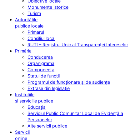
Obiective locale
Monumente istorice
Turism
Autoritățile
publice locale
Primarul
Consiliul local
RUTI – Registrul Unic al Transparenței Intereselor
Primăria
Conducerea
Organigrama
Componența
Statul de funcții
Programul de funcționare și de audiențe
Extrase din legislație
Instituțiile
și serviciile publice
Educația
Serviciul Public Comunitar Local de Evidență a
Persoanelor
Alte servicii publice
Servicii
online