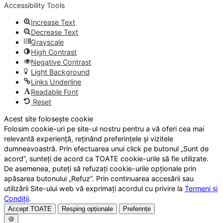
Accessibility Tools
Increase Text
Decrease Text
Grayscale
High Contrast
Negative Contrast
Light Background
Links Underline
Readable Font
Reset
Acest site folosește cookie
Folosim cookie-uri pe site-ul nostru pentru a vă oferi cea mai
relevantă experiență, reținând preferințele și vizitele
dumneavoastră. Prin efectuarea unui click pe butonul „Sunt de
acord”, sunteți de acord ca TOATE cookie-urile să fie utilizate.
De asemenea, puteți să refuzați cookie-urile opționale prin
apăsarea butonului „Refuz”. Prin continuarea accesării sau
utilizării Site-ului web vă exprimați acordul cu privire la
Termeni și
Condiții
.
Accept TOATE
Resping opționale
Preferințe
🍪